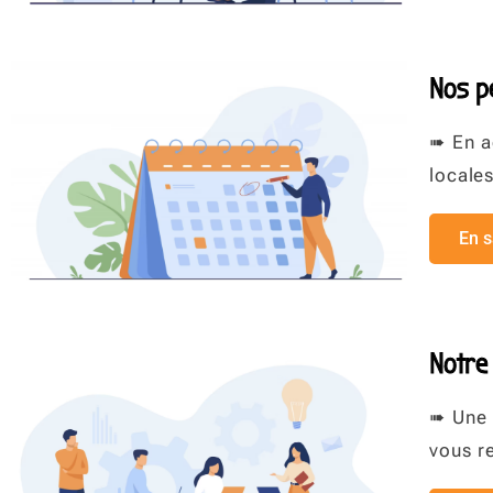
Nos 
➠ En ac
locale
En s
Notre
➠ Une 
vous r