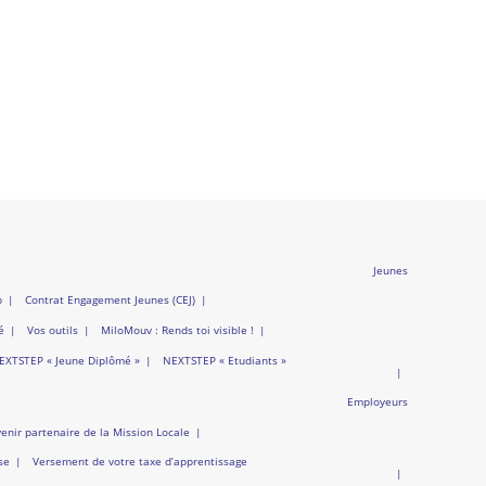
Jeunes
b
Contrat Engagement Jeunes (CEJ)
é
Vos outils
MiloMouv : Rends toi visible !
EXTSTEP « Jeune Diplômé »
NEXTSTEP « Etudiants »
Employeurs
enir partenaire de la Mission Locale
se
Versement de votre taxe d’apprentissage