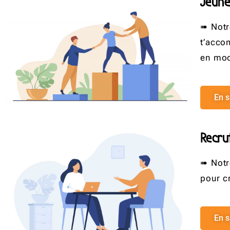
Jeune
➠ Notre
t’acco
en mod
En s
Recru
➠ Notr
pour c
En s