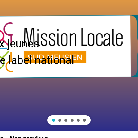
x jeunes
e label national