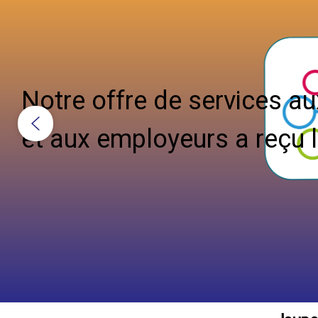
Notre offre de services au
et aux employeurs a reçu l