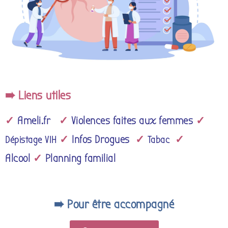
➠ Liens utiles
✓
Ameli.fr
✓
Violences faites aux femmes
✓
✓
Infos Drogues
✓
✓
Dépistage VIH
Tabac
Alcool
✓
P
lanning familial
➠ Pour être accompagné