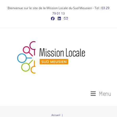
Bienvenue sur le site de la Mission Locale du Sud Meusien - Tel :
03 29
79 01 13
Menu
Accueil